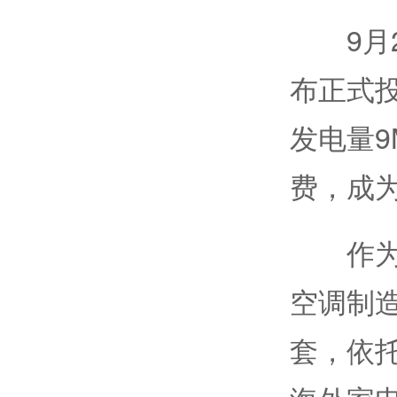
9月2
布正式
发电量9
费，成
作为目
空调制造
套，依