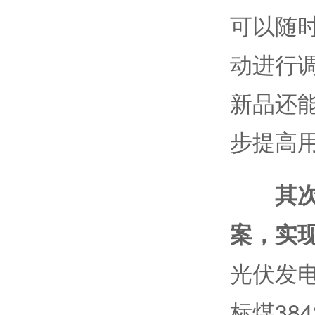
可以随
动进行
新品还
步提高
其
案，实
光伏发
标煤38