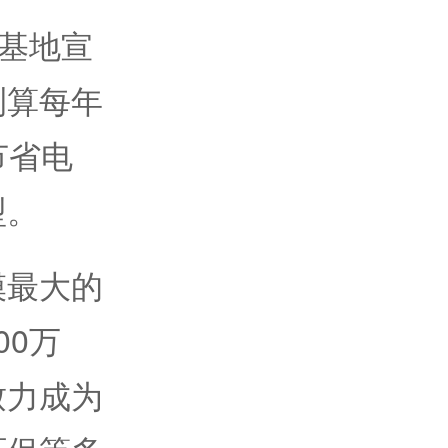
基地宣
测算每年
节省电
型。
最大的
00万
致力成为