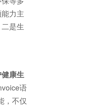
环保等多
领能力主
，二是生
户健康生
voice语
功能，不仅