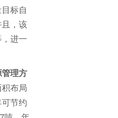
量目标自
并且，该
等，进一
源管理方
面积布局
年可节约
87吨，年